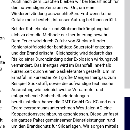
Auch nach dem Löschen bleiben wir bei Bedarf noch für
den notwendigen Zeitraum vor Ort, um eine
Wiederentzündung auszuschließen. Erst wenn keine
Gefahr mehr besteht, ist unser Auftrag bei Ihnen erfüllt.
Bei der Kohlebunker- und Silobrandbekämpfung hat
sich zu dem die Methode der Inertisierung bewährt.
von
Dem Feuer wird durch Zufuhr von Stickstoff oder
Kohlenstoffdioxid der benötigte Sauerstoff entzogen
und der Brand erlischt. Gleichzeitig wird dadurch das
n
Risiko einer Durchzündung oder Explosion wirkungsvoll
nte
vermindert. Das Inertgas wird im Brandfall innerhalb
g
kurzer Zeit durch einen Gaslieferanten gestellt. Um im
Ernstfall in kürzester Zeit große Mengen Inertgas, zum
Beispiel Stickstoff, sowie die aufwändige technische
,
Ausrüstung wie beispielsweise Verdampfer und
entsprechende Sicherheitseinrichtungen
t
bereitzustellen, haben die DMT GmbH Co. KG und das
e
Energieversorgungsunternehmen Westfalen AG eine
Kooperationsvereinbarung geschlossen. Diese umfasst
ft
ein ganzes Paket gemeinsamer Dienstleistungen rund
wie
um den Brandschutz für Siloanlagen. Wir sorgen mittels