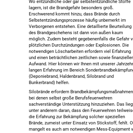
Wo entzündliche oder gar selbstentzündliche Stoffe
lagern, ist die Brandgefahr besonders groß.
Erschwerend kommt hinzu, dass Brände durch
Selbstentzündungsprozesse häufig unbemerkt im
Verborgenen entstehen. Eine detaillierte Beurteilung
des Brandgeschehens ist dann von außen kaum
möglich. Zudem besteht gegebenenfalls die Gefahr 
plötzlichen Durchzündungen oder Explosionen. Die
notwendigen Löscharbeiten erfordern viel Erfahrung
und einen beträchtlichen zeitlichen sowie finanzielle
Aufwand. Hier können wir Ihnen mit unserer Jahrzeh
langen Erfahrung im Bereich Sonderbrandbekämpfun
(Deponiebrand, Haldenbrand, Silobrand und
Bunkerbrand) helfen.
Silobrände erfordern Brandbekämpfungsmaßnahmen
bei denen selbst große Berufsfeuerwehren
sachverständige Unterstützung hinzuziehen. Das lieg
unter anderem daran, dass den Feuerwehren teilweis
die Erfahrung zur Bekämpfung solcher speziellen
Brände, zumeist unter Einsatz von Stickstoff, fehlt. O
mangelt es auch am notwendigen Mess-Equipment 