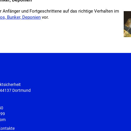
 Anfänger und Fortgeschrittene auf das richtige Verhalten im
los, Bunker, Deponien
vor.
tsicherheit
, 44137 Dortmund
40
299
com
Kontakte